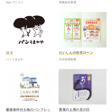
Sun.アシスト
有限会社寳屋
ロゴ
だいしんの住宅ローン
パンうまかや
大分信用金庫
建築条件付土地のパンフレッ
寳屋の土用の丑の日