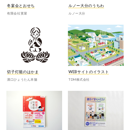
冬宴会とおせち
ルノー大分のうちわ
有限会社寳屋
ルノー大分
切子灯籠のはかま
WEBサイトのイラスト
溝口ひょうたん本舗
TDM株式会社