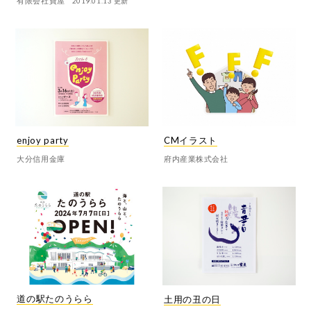
有限会社寶屋
2019.01.13
更新
enjoy party
CMイラスト
大分信用金庫
府内産業株式会社
道の駅たのうらら
土用の丑の日